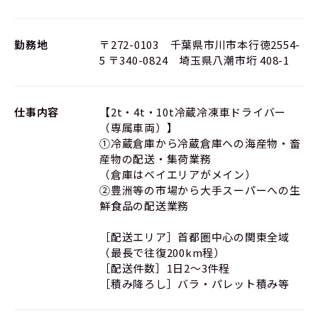
勤務地
〒272-0103 千葉県市川市本行徳2554-
5 〒340-0824 埼玉県八潮市垳 408-1
仕事内容
【2t・4t・10t冷蔵冷凍車ドライバー
（専属車両）】
①冷蔵倉庫から冷蔵倉庫への海産物・畜
産物の配送・集荷業務
（倉庫はベイエリアがメイン）
②豊洲等の市場から大手スーパーへの生
鮮食品の配送業務
［配送エリア］首都圏中心の関東全域
（最長で往復200km程）
［配送件数］1日2～3件程
［積み降ろし］バラ・パレット積み等