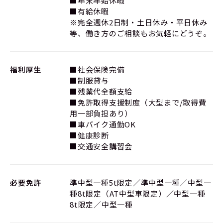
■年末年始休暇
■有給休暇
※完全週休2日制・土日休み・平日休み
等、働き方のご相談もお気軽にどうぞ。
福利厚生
■社会保険完備
■制服貸与
■残業代全額支給
■免許取得支援制度（大型まで/取得費
用一部負担あり）
■車バイク通勤OK
■健康診断
■交通安全講習会
必要免許
準中型一種5t限定／準中型一種／中型一
種8t限定（AT中型車限定）／中型一種
8t限定／中型一種