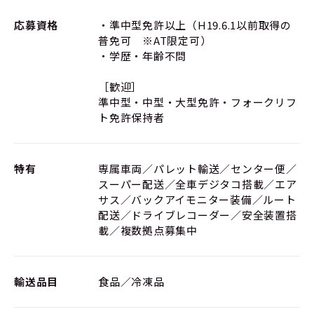
応募資格
・準中型免許以上（H19.6.1以前取得の
普免可 ※AT限定可）
・学歴・年齢不問
［歓迎］
準中型・中型・大型免許・フォークリフ
ト免許保持者
特有
専属車両／パレット輸送／センター便／
スーパー配送／全車デジタコ搭載／エア
サス／バックアイモニター装備／ルート
配送／ドライブレコーダー／安全装置搭
載／複数拠点募集中
輸送品目
食品／冷凍品